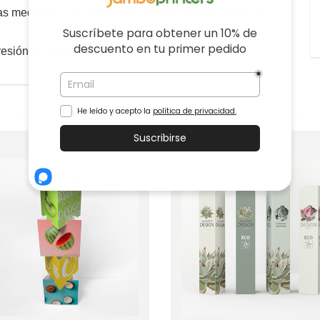
ras medidas o formas puedes visitar nuestra categoría
resión de calidad siguiendo
esta guía
.