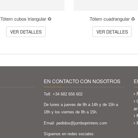
Tótem cubos triangular ♻️
Tótem cuadrangular ♻️
VER DETALLES
VER DETALLES
EN CONTACTO CON NOSOTROS
E
Telf. +34
682 656 602
De lunes a jueves de 9h a 14h y de 15h a
ar
18h y los viernes de 8h a 15h.
Email:
pedidos@jumboprinters.com
Síguenos en redes sociales: