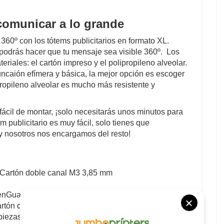
comunicar a lo grande
360º con los tótems publicitarios en formato XL.
podrás hacer que tu mensaje sea visible 360º. Los
riales: el cartón impreso y el polipropileno alveolar.
caión efímera y básica, la mejor opción es escoger
ipropileno alveolar es mucho más resistente y
fácil de montar, ¡solo necesitarás unos minutos para
m publicitario es muy fácil, solo tienes que
 ¡y nosotros nos encargamos del resto!
| Cartón doble canal M3 3,85 mm
reenGuard Gold.
artón doble canal acabado con cinta doble cara
piezas.