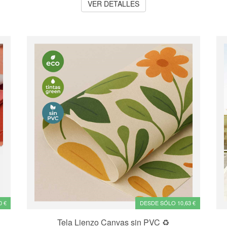
VER DETALLES
0 €
DESDE SÓLO 10,63 €
Tela Lienzo Canvas sin PVC ♻️