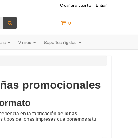
Crear una cuenta
Entrar
0
artículos /
0,00 €
alls
Vinilos
Soportes rígidos
añas promocionales
formato
eriencia en la fabricación de
lonas
es tipos de lonas impresas que ponemos a tu