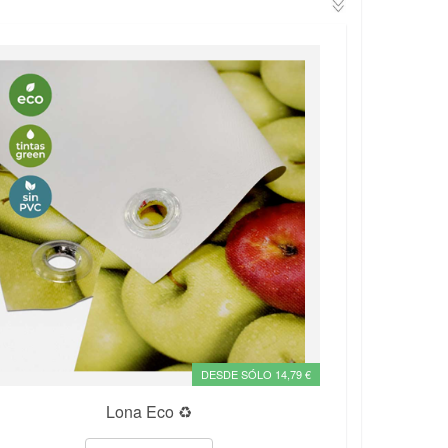
DESDE SÓLO 14,79 €
Lona Eco ♻️