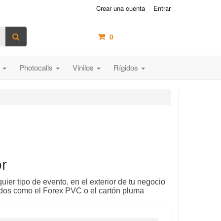
Crear una cuenta
Entrar
0
artículos /
0,00 €
s
Photocalls
Vinilos
Rígidos
or
uier tipo de evento, en el exterior de tu negocio
gidos como el Forex PVC o el cartón pluma