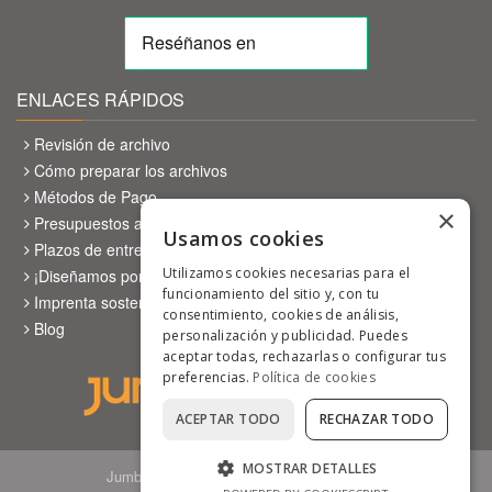
ENLACES RÁPIDOS
Revisión de archivo
Cómo preparar los archivos
Métodos de Pago
×
Presupuestos a medida
Usamos cookies
Plazos de entrega
Utilizamos cookies necesarias para el
¡Diseñamos por ti!
funcionamiento del sitio y, con tu
Imprenta sostenible
consentimiento, cookies de análisis,
Blog
personalización y publicidad. Puedes
aceptar todas, rechazarlas o configurar tus
preferencias.
Política de cookies
ACEPTAR TODO
RECHAZAR TODO
MOSTRAR DETALLES
Jumboprinters, piensa en grande y en verde